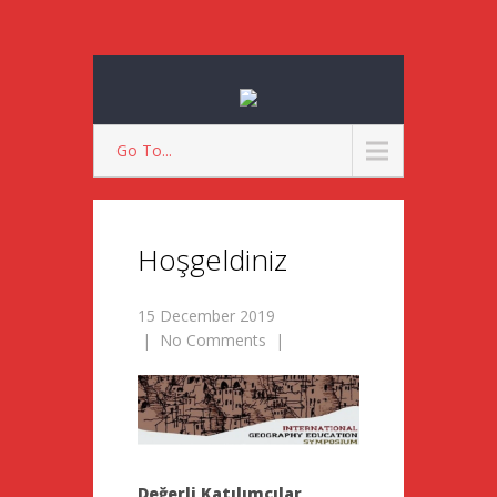
Go To...
Hoşgeldiniz
15 December 2019
|
No Comments
|
Değerli Katılımcılar