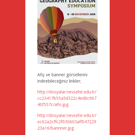
Afiş ve banner görsellerini
indirebileceğiniz linkler;
http://dosyalar.nevsehir.edu.tr/
cc23417b55a5d322c4ed6c967
40f557c/afis.jpg
http://dosyalar.nevsehir.edu.tr/
ec62a2cffc2f030603aff047229
23a16/bannner.jpg